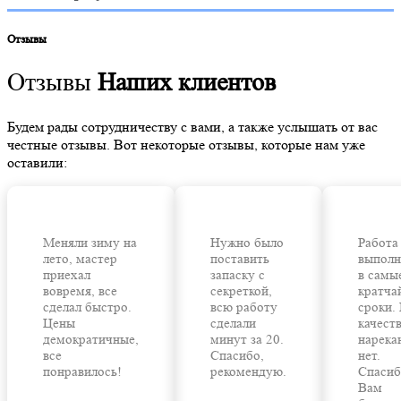
Отзывы
Отзывы
Наших клиентов
Будем рады сотрудничеству с вами, а также услышать от вас
честные отзывы. Вот некоторые отзывы, которые нам уже
оставили:
Меняли зиму на
Нужно было
Работа
лето, мастер
поставить
выполн
приехал
запаску с
в самы
вовремя, все
секреткой,
кратча
сделал быстро.
всю работу
сроки.
Цены
сделали
качест
демократичные,
минут за 20.
нарека
все
Спасибо,
нет.
понравилось!
рекомендую.
Спасиб
Вам