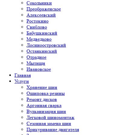
Сокольники
Преображенское
Алексеевский
Ростокино
Свиблово
Бабушкинский
Медведково
Лосиноостровский
Останкинский
Отрадное
Мытищи
Ивановское
Главная
Услуги
Хранение шин
Ошиповка резины
Ремонт дисков
Аргонная сварка
Вулканизация шин
Легковой шиномонтаж
Сезонная замена шин
Прикуривание двигателя